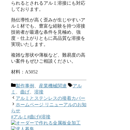
られるとされるアルミ溶接にも対応
しております。
熱伝導性が高く歪みが生じやすいア
ルミ材でも、豊富な経験を持つ溶接
技術者が最適な条件を見極め、強
度・仕上がりともに高品質な溶接を
実現いたします。
複雑な形状や薄板など、難易度の高
い案件もぜひご相談ください。
材料：A5052
カ
タ
製作事例
、
産業機械関連
アル
テ
グ
ミ
、
曲げ
、
溶接
ゴ
アルミとステンレスの接着カバー
リ
ホームページ リニューアルのお知
ー
らせ
#アルミ
#曲げ
#溶接