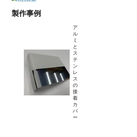
製作事例
ア
ル
ミ
と
ス
テ
ン
レ
ス
の
接
着
カ
バ
ー