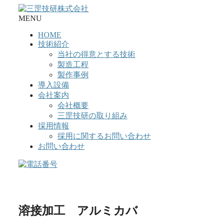
コ
ン
MENU
テ
HOME
ン
技術紹介
ツ
当社の得意とする技術
へ
製造工程
ス
製作事例
キ
導入設備
ッ
会社案内
プ
会社概要
三罡技研の取り組み
採用情報
採用に関するお問い合わせ
お問い合わせ
溶接加工 アルミカバ