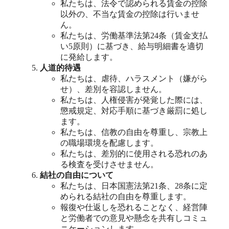
私たちは、法令で認められる賃金の控除
以外の、不当な賃金の控除は行いませ
ん。
私たちは、労働基準法第24条（賃金支払
い5原則）に基づき、給与明細書を適切
に発給します。
人道的待遇
私たちは、虐待、ハラスメント（嫌がら
せ）、差別を容認しません。
私たちは、人権侵害が発覚した際には、
懲戒規定、対応手順に基づき厳罰に処し
ます。
私たちは、信教の自由を尊重し、宗教上
の職場環境を配慮します。
私たちは、差別的に使用される恐れのあ
る検査を受けさせません。
結社の自由について
私たちは、日本国憲法第21条、28条に定
められる結社の自由を尊重します。
報復や仕返しを恐れることなく、経営陣
と労働者での意見や懸念を共有しコミュ
ニケーションします。