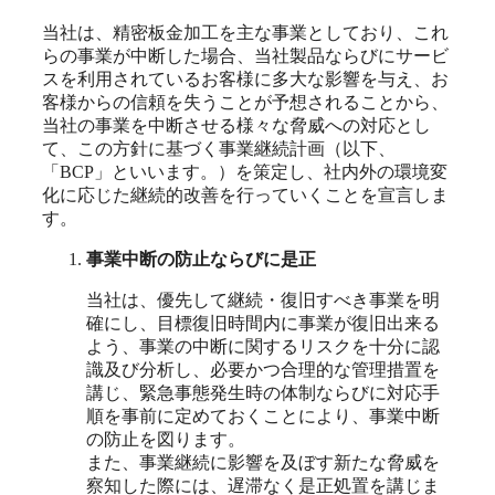
当社は、精密板金加工を主な事業としており、これ
らの事業が中断した場合、当社製品ならびにサービ
スを利用されているお客様に多大な影響を与え、お
客様からの信頼を失うことが予想されることから、
当社の事業を中断させる様々な脅威への対応とし
て、この方針に基づく事業継続計画（以下、
「BCP」といいます。）を策定し、社内外の環境変
化に応じた継続的改善を行っていくことを宣言しま
す。
事業中断の防止ならびに是正
当社は、優先して継続・復旧すべき事業を明
確にし、目標復旧時間内に事業が復旧出来る
よう、事業の中断に関するリスクを十分に認
識及び分析し、必要かつ合理的な管理措置を
講じ、緊急事態発生時の体制ならびに対応手
順を事前に定めておくことにより、事業中断
の防止を図ります。
また、事業継続に影響を及ぼす新たな脅威を
察知した際には、遅滞なく是正処置を講じま