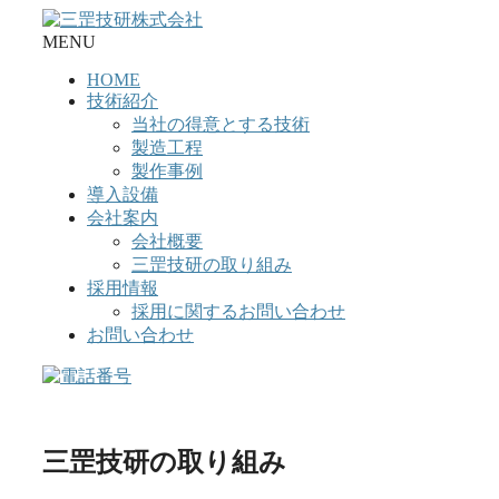
コ
ン
MENU
テ
HOME
ン
技術紹介
ツ
当社の得意とする技術
へ
製造工程
ス
製作事例
キ
導入設備
ッ
会社案内
プ
会社概要
三罡技研の取り組み
採用情報
採用に関するお問い合わせ
お問い合わせ
三罡技研の取り組み