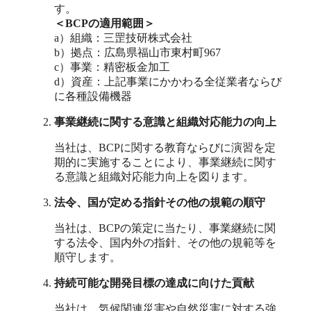
す。
＜BCPの適用範囲＞
a）組織：三罡技研株式会社
b）拠点：広島県福山市東村町967
c）事業：精密板金加工
d）資産：上記事業にかかわる全従業者ならび
に各種設備機器
事業継続に関する意識と組織対応能力の向上
当社は、BCPに関する教育ならびに演習を定
期的に実施することにより、事業継続に関す
る意識と組織対応能力向上を図ります。
法令、国が定める指針その他の規範の順守
当社は、BCPの策定に当たり、事業継続に関
する法令、国内外の指針、その他の規範等を
順守します。
持続可能な開発目標の達成に向けた貢献
当社は、気候関連災害や自然災害に対する強