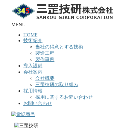
コ
ン
テ
ン
MENU
ツ
HOME
へ
技術紹介
ス
当社の得意とする技術
キ
製造工程
ッ
製作事例
プ
導入設備
会社案内
会社概要
三罡技研の取り組み
採用情報
採用に関するお問い合わせ
お問い合わせ