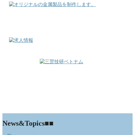
News&Topics
■■