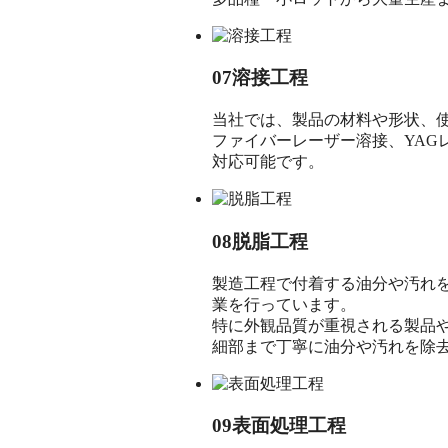
07
溶接工程
当社では、製品の材料や形状、
ファイバーレーザー溶接、YAG
対応可能です。
08
脱脂工程
製造工程で付着する油分や汚れ
業を行っています。
特に外観品質が重視される製品
細部まで丁寧に油分や汚れを除
09
表面処理工程