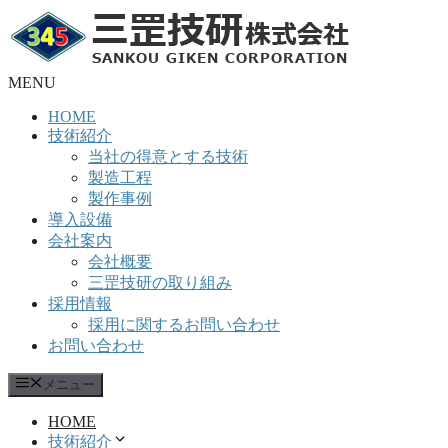
コ
ン
テ
ン
MENU
ツ
HOME
へ
技術紹介
ス
当社の得意とする技術
キ
製造工程
ッ
製作事例
プ
導入設備
会社案内
会社概要
三罡技研の取り組み
採用情報
採用に関するお問い合わせ
お問い合わせ
メニュー
HOME
技術紹介