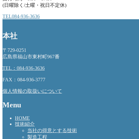
(日曜除く/土曜・祝日不定休)
TEL
084-936-3636
本社
〒729-0251
広島県福山市東村町967番
TEL：084-936-3636
FAX：084-936-3777
個人情報の取扱いについて
Menu
HOME
技術紹介
当社の得意とする技術
製造工程