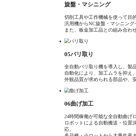
旋盤・マシニング
切削工具や工作機械を使って目
汎用機からNC旋盤・マシニン
また、板金加工品との組み合わ
05
バリ取り
全自動バリ取り機を導入し、製
自動化により、加工ムラを抑え
外観品質が求められる部品や、
06
曲げ加工
24時間稼働が可能な全自動曲げ
ロボットによる自動搬送・位置
応。
多品種・小ロットから大量生産