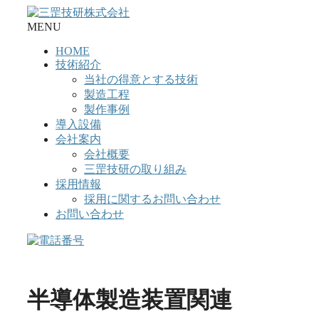
コ
ン
MENU
テ
HOME
ン
技術紹介
ツ
当社の得意とする技術
へ
製造工程
ス
製作事例
キ
導入設備
ッ
会社案内
プ
会社概要
三罡技研の取り組み
採用情報
採用に関するお問い合わせ
お問い合わせ
半導体製造装置関連