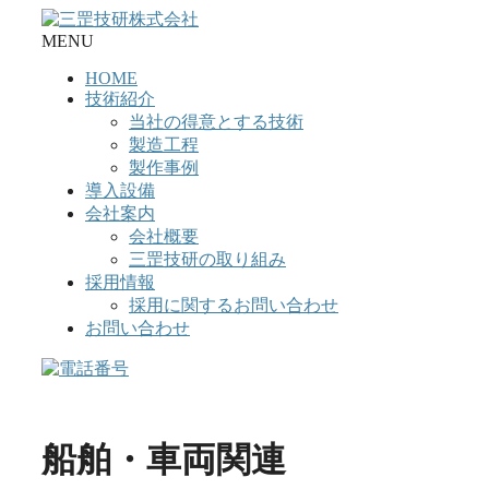
コ
ン
MENU
テ
HOME
ン
技術紹介
ツ
当社の得意とする技術
へ
製造工程
ス
製作事例
キ
導入設備
ッ
会社案内
プ
会社概要
三罡技研の取り組み
採用情報
採用に関するお問い合わせ
お問い合わせ
船舶・車両関連